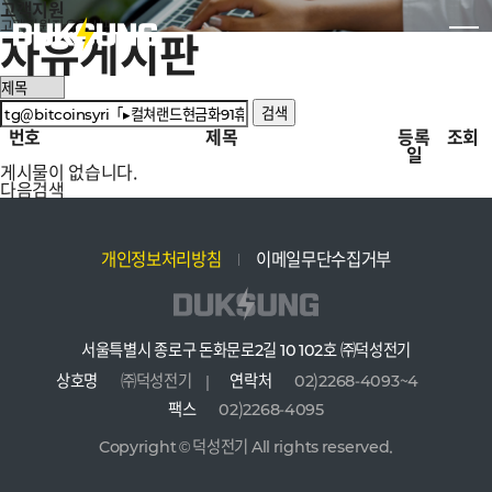
고객지원
고객지원
자유게시판
자유게시판
검색
번호
제목
등록
조회
일
게시물이 없습니다.
다음검색
개인정보처리방침
이메일무단수집거부
서울특별시 종로구 돈화문로2길 10 102호 ㈜덕성전기
상호명
㈜덕성전기
연락처
02)2268-4093~4
팩스
02)2268-4095
Copyright © 덕성전기 All rights reserved.