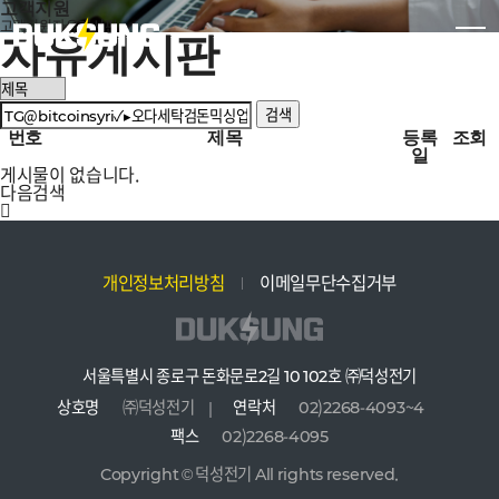
고객지원
고객지원
자유게시판
자유게시판
검색
번호
제목
등록
조회
일
게시물이 없습니다.
다음검색
개인정보처리방침
이메일무단수집거부
서울특별시 종로구 돈화문로2길 10 102호 ㈜덕성전기
상호명
㈜덕성전기
연락처
02)2268-4093~4
팩스
02)2268-4095
Copyright © 덕성전기 All rights reserved.