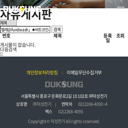
고객지원
고객지원
자유게시판
자유게시판
검색
번호
제목
등록
조회
일
게시물이 없습니다.
다음검색
개인정보처리방침
이메일무단수집거부
서울특별시 종로구 돈화문로2길 10 102호 ㈜덕성전기
상호명
㈜덕성전기
연락처
02)2268-4093~4
팩스
02)2268-4095
Copyright © 덕성전기 All rights reserved.