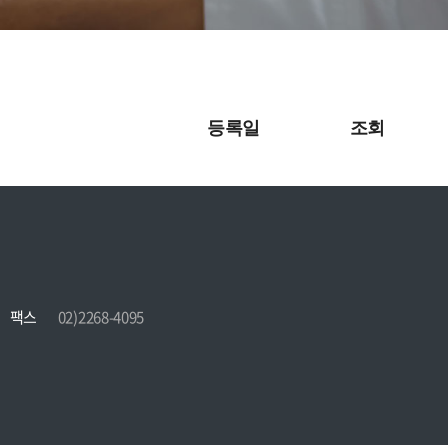
지원
장바구니
견적조회
등록일
조회
팩스
02)2268-4095