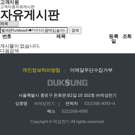
고객지원
고객지원
자유게시판
자유게시판
검색
번호
제목
등록
조회
일
게시물이 없습니다.
다음검색
개인정보처리방침
이메일무단수집거부
서울특별시 종로구 돈화문로2길 10 102호 ㈜덕성전기
상호명
㈜덕성전기
연락처
02)2268-4093~4
팩스
02)2268-4095
Copyright © 덕성전기 All rights reserved.