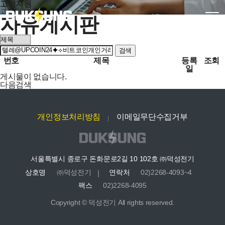
고객지원
고객지원
자유게시판
자유게시판
검색
번호
제목
등록
조회
일
게시물이 없습니다.
다음검색
개인정보처리방침
이메일무단수집거부
서울특별시 종로구 돈화문로2길 10 102호 ㈜덕성전기
상호명
㈜덕성전기
연락처
02)2268-4093~4
팩스
02)2268-4095
Copyright © 덕성전기 All rights reserved.