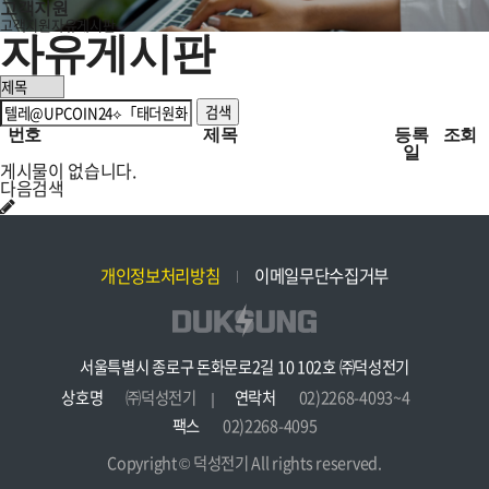
고객지원
고객지원
자유게시판
자유게시판
검색
번호
제목
등록
조회
일
게시물이 없습니다.
다음검색
개인정보처리방침
이메일무단수집거부
서울특별시 종로구 돈화문로2길 10 102호 ㈜덕성전기
상호명
㈜덕성전기
연락처
02)2268-4093~4
팩스
02)2268-4095
Copyright © 덕성전기 All rights reserved.