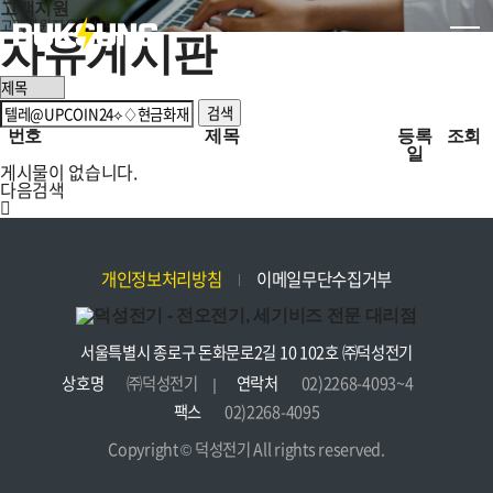
고객지원
고객지원
자유게시판
자유게시판
검색
번호
제목
등록
조회
일
게시물이 없습니다.
다음검색
개인정보처리방침
이메일무단수집거부
서울특별시 종로구 돈화문로2길 10 102호 ㈜덕성전기
상호명
㈜덕성전기
연락처
02)2268-4093~4
팩스
02)2268-4095
Copyright © 덕성전기 All rights reserved.