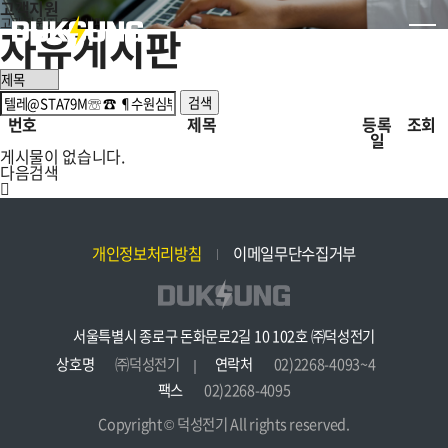
고객지원
고객지원
자유게시판
자유게시판
검색
번호
제목
등록
조회
일
게시물이 없습니다.
다음검색
개인정보처리방침
이메일무단수집거부
서울특별시 종로구 돈화문로2길 10 102호 ㈜덕성전기
상호명
㈜덕성전기
연락처
02)2268-4093~4
팩스
02)2268-4095
Copyright © 덕성전기 All rights reserved.