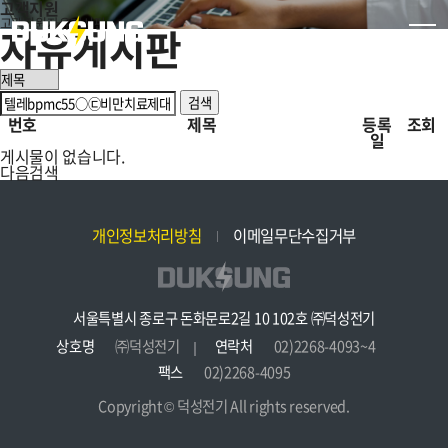
고객지원
고객지원
자유게시판
자유게시판
검색
번호
제목
등록
조회
일
게시물이 없습니다.
다음검색
개인정보처리방침
이메일무단수집거부
서울특별시 종로구 돈화문로2길 10 102호 ㈜덕성전기
상호명
㈜덕성전기
연락처
02)2268-4093~4
팩스
02)2268-4095
Copyright © 덕성전기 All rights reserved.