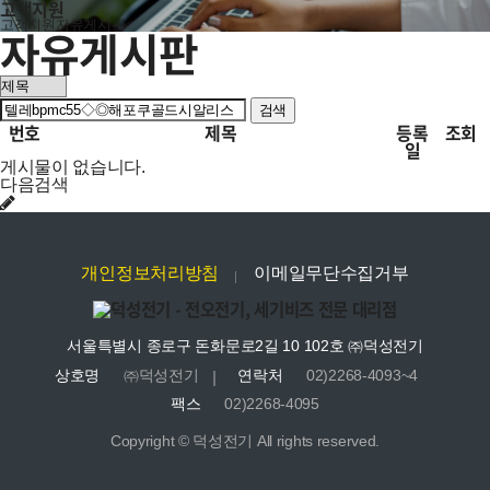
고객지원
고객지원
자유게시판
자유게시판
검색
번호
제목
등록
조회
일
게시물이 없습니다.
다음검색
개인정보처리방침
이메일무단수집거부
서울특별시 종로구 돈화문로2길 10 102호 ㈜덕성전기
상호명
㈜덕성전기
연락처
02)2268-4093~4
팩스
02)2268-4095
Copyright © 덕성전기 All rights reserved.