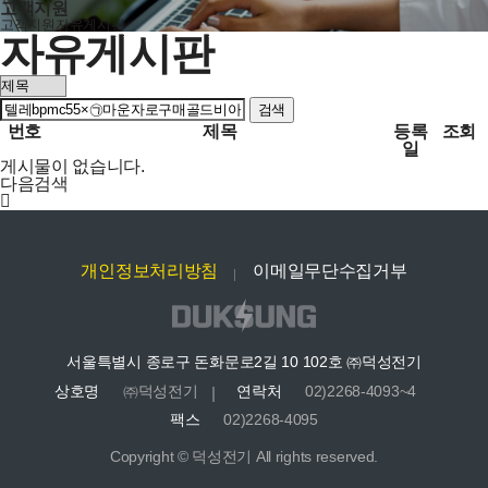
고객지원
고객지원
자유게시판
자유게시판
검색
번호
제목
등록
조회
일
게시물이 없습니다.
다음검색
개인정보처리방침
이메일무단수집거부
서울특별시 종로구 돈화문로2길 10 102호 ㈜덕성전기
상호명
㈜덕성전기
연락처
02)2268-4093~4
팩스
02)2268-4095
Copyright © 덕성전기 All rights reserved.